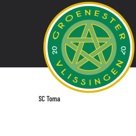
Ga
naar
inhoud
SC Toma