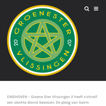
Ga
naar
inhoud
EINDHOVEN – Groene Ster Vlissingen 2 heeft zichzelf
een slechte dienst bewezen. De ploeg van Salim