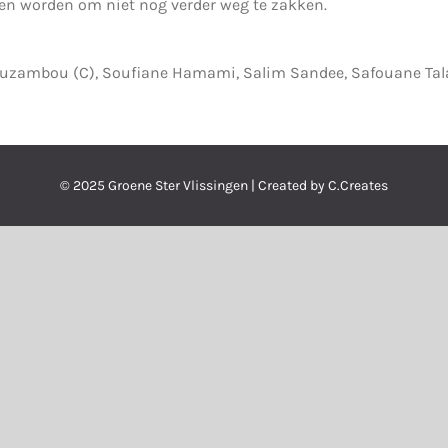
en worden om niet nog verder weg te zakken.
 Bouzambou (C), Soufiane Hamami, Salim Sandee, Safouane Ta
© 2025 Groene Ster Vlissingen | Created by C.Creates