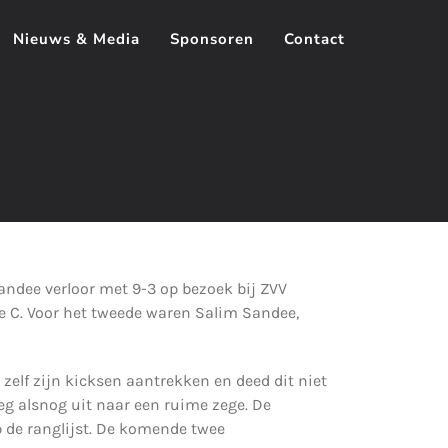
Nieuws & Media
Sponsoren
Contact
ndee verloor met 9-3 op bezoek bij ZVV
e C. Voor het tweede waren Salim Sandee,
zelf zijn kicksen aantrekken en deed dit niet
eg alsnog uit naar een ruime zege. De
p de ranglijst. De komende twee