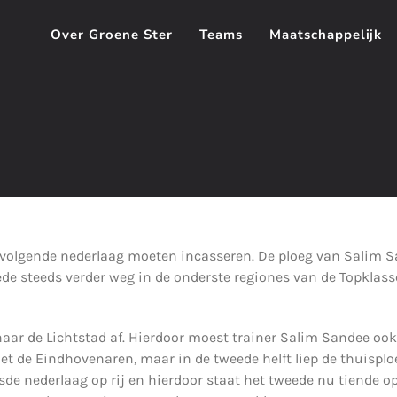
Over Groene Ster
Teams
Maatschappelijk
 volgende nederlaag moeten incasseren. De ploeg van Salim Sa
de steeds verder weg in de onderste regiones van de Topklass
naar de Lichtstad af. Hierdoor moest trainer Salim Sandee ook 
t de Eindhovenaren, maar in de tweede helft liep de thuisplo
de nederlaag op rij en hierdoor staat het tweede nu tiende o