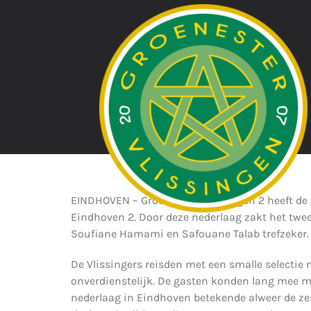
Ga
naar
inhoud
EINDHOVEN – Groene Ster Vlissingen 2 heeft de
Eindhoven 2. Door deze nederlaag zakt het twee
Soufiane Hamami en Safouane Talab trefzeker.
De Vlissingers reisden met een smalle selectie 
onverdienstelijk. De gasten konden lang mee me
nederlaag in Eindhoven betekende alweer de zes