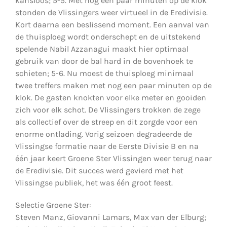
kansloos; 5-5. Met nog een paar minuten op de klok
stonden de Vlissingers weer virtueel in de Eredivisie.
Kort daarna een beslissend moment. Een aanval van
de thuisploeg wordt onderschept en de uitstekend
spelende Nabil Azzanagui maakt hier optimaal
gebruik van door de bal hard in de bovenhoek te
schieten; 5-6. Nu moest de thuisploeg minimaal
twee treffers maken met nog een paar minuten op de
klok. De gasten knokten voor elke meter en gooiden
zich voor elk schot. De Vlissingers trokken de zege
als collectief over de streep en dit zorgde voor een
enorme ontlading. Vorig seizoen degradeerde de
Vlissingse formatie naar de Eerste Divisie B en na
één jaar keert Groene Ster Vlissingen weer terug naar
de Eredivisie. Dit succes werd gevierd met het
Vlissingse publiek, het was één groot feest.
Selectie Groene Ster:
Steven Manz, Giovanni Lamars, Max van der Elburg;