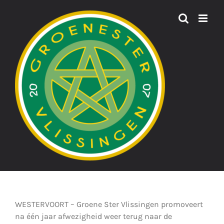
Ga
naar
inhoud
WESTERVOORT – Groene Ster Vlissingen promoveert
na één jaar afwezigheid weer terug naar de