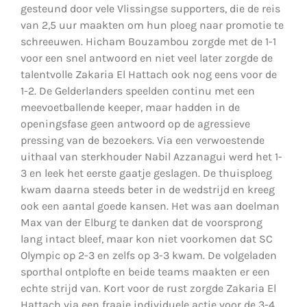
gesteund door vele Vlissingse supporters, die de reis
van 2,5 uur maakten om hun ploeg naar promotie te
schreeuwen. Hicham Bouzambou zorgde met de 1-1
voor een snel antwoord en niet veel later zorgde de
talentvolle Zakaria El Hattach ook nog eens voor de
1-2. De Gelderlanders speelden continu met een
meevoetballende keeper, maar hadden in de
openingsfase geen antwoord op de agressieve
pressing van de bezoekers. Via een verwoestende
uithaal van sterkhouder Nabil Azzanagui werd het 1-
3 en leek het eerste gaatje geslagen. De thuisploeg
kwam daarna steeds beter in de wedstrijd en kreeg
ook een aantal goede kansen. Het was aan doelman
Max van der Elburg te danken dat de voorsprong
lang intact bleef, maar kon niet voorkomen dat SC
Olympic op 2-3 en zelfs op 3-3 kwam. De volgeladen
sporthal ontplofte en beide teams maakten er een
echte strijd van. Kort voor de rust zorgde Zakaria El
Hattach via een fraaie individuele actie voor de 3-4