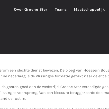
Over Groene Ster
Teams
Maatschappelijk
ederom een slechte dienst bewezen. De ploeg van Hoessein B
r de nederlaag is de Vlissingse formatie gezakt naar de elfde p
e gasten goed aan de wedstrijd. Groene Ster verdedigde goed 
Vlissingse voorsprong. Van een blessure teruggekeerde doelm
and de rust in.