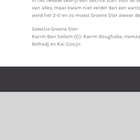
In het tweede bedrijf een slechte start voor de
van alles, maar kwam niet verder dan een aanta
werd het 2-0 en zo moest Groene Ster alweer de 
Selectie Groene Ster:
Karim Ben Sellam (C); Karim Boughaba, Hamza
Belhadj en Kai Cosijn