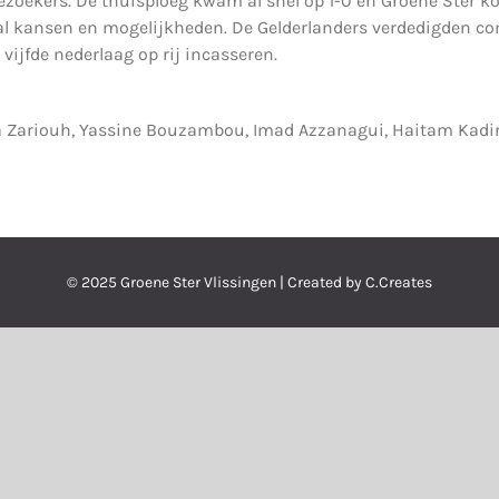
 bezoekers. De thuisploeg kwam al snel op 1-0 en Groene Ster 
l kansen en mogelijkheden. De Gelderlanders verdedigden comp
vijfde nederlaag op rij incasseren.
 Zariouh, Yassine Bouzambou, Imad Azzanagui, Haitam Kadi
© 2025 Groene Ster Vlissingen | Created by C.Creates