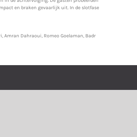
kon in de achtervolging. De gasten probeerden
act en braken gevaarlijk uit. In de slotfase
ri, Amran Dahraoui, Romeo Goelaman, Badr