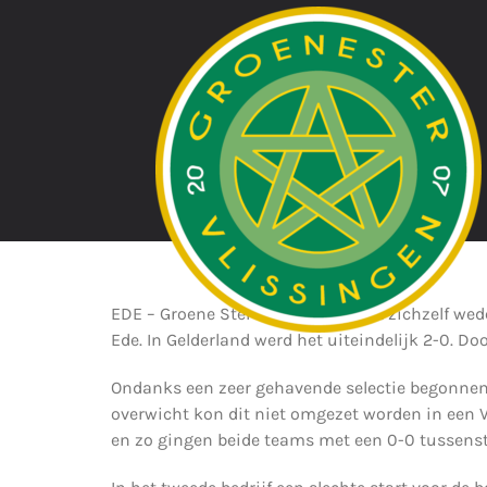
Ga
naar
inhoud
EDE – Groene Ster Vlissingen heeft zichzelf w
Ede. In Gelderland werd het uiteindelijk 2-0. Doo
Ondanks een zeer gehavende selectie begonnen d
overwicht kon dit niet omgezet worden in een 
en zo gingen beide teams met een 0-0 tussenst